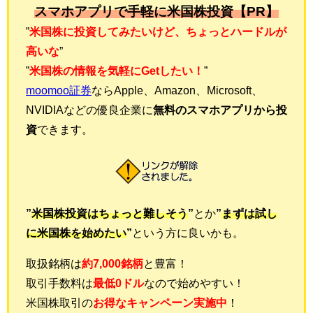
スマホアプリで手軽に米国株投資【PR】
”
米国株に投資してみたいけど、ちょっとハードルが
高いな
”
”
米国株の情報を気軽にGetしたい！
”
moomoo証券
ならApple、Amazon、Microsoft、
NVIDIAなどの優良企業に
無料のスマホアプリから投
資
できます。
”
米国株投資はちょっと難しそう
”
とか
”
まずは試し
に米国株を始めたい
”
という方に良いかも。
取扱銘柄は
約7,000銘柄
と豊富！
取引手数料は
最低0ドル
なので始めやすい！
米国株取引の
お得なキャンペーン実施中
！