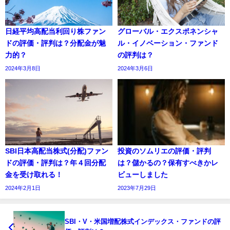
日経平均高配当利回り株ファン
グローバル・エクスポネンシャ
ドの評価・評判は？分配金が魅
ル・イノベーション・ファンド
力的？
の評判は？
2024年3月8日
2024年3月6日
SBI日本高配当株式(分配)ファン
投資のソムリエの評価・評判
ドの評価・評判は？年４回分配
は？儲かるの？保有すべきかレ
金を受け取れる！
ビューしました
2024年2月1日
2023年7月29日
SBI・V・米国増配株式インデックス・ファンドの評