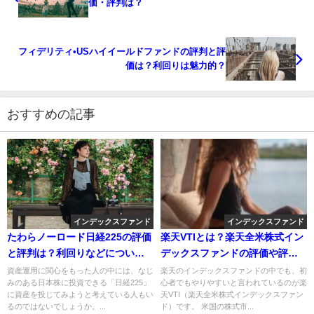
価・評判は？
フィデリティ•USハイイールドファンドの評判と評
価は？利回りは魅力的？
おすすめの記事
インデックスファンド
インデックスファンド
たわらノーロード日経225の評価
楽天VTIとは？楽天全米株式イン
と評判は？利回りなどについて
デックスファンドの評価や評判
解説！
は？
資産運用に関心をもった人の中には、なじ
楽天のインデックスファンドの中でも、初
みのある日本株に投資できる「日経225」
心者でもやりやすいと言われているのが楽
に資産を投じてみようと考えている人もい
天VTI（楽天全米株式インデックスファン
るのではないでしょうか。...
ド）です。 米国の株式市...