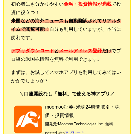
初心者にも分かりやすい
金融・投資情報が満載
で投
資に役立つ
！
米国などの海外ニュースも自動翻訳されてリアルタ
イムで閲覧可能！
自分も利用していますが、本当に
便利です。
アプリダウンロード
と
メールアドレス登録
だけ
でプ
ロ級の米国株情報を無料で利用できます。
まずは、お試しでスマホアプリを利用してみてはい
かがでしょうか?
＼口座開設なし「無料」で使える神アプリ／
moomoo証券- 米株24時間取引・株
価・投資情報
開発元:
Moomoo Technologies Inc.
無料
posted with
アプリーチ