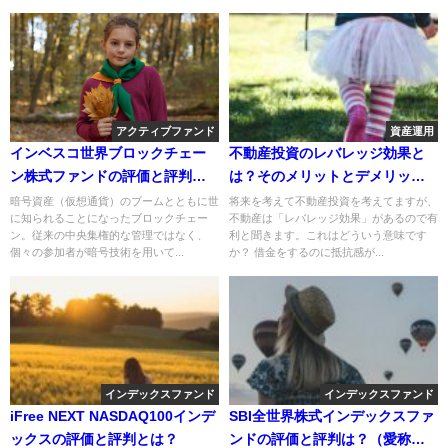
アクティブファンド
資産運用
インベスコ世界ブロックチェー
不動産投資のレバレッジ効果と
ン株式ファンドの評価と評判
は？そのメリットとデメリット
は？
を解説！
暗号資産（仮想通貨）のブームとともに世
将来を考えて不動産投資を考えてますが、
に知られることになったブロックチェー
不動産は「レバレッジ効果」があるので有
ン。従来の中央集権的な管理ではなく、
利と聞きます。これはどういう意味です
個々の参加者が暗号技術を用いて...
か？ 借金をするのに抵抗感が...
インデックスファンド
インデックスファンド
iFree NEXT NASDAQ100インデ
SBI全世界株式インデックスファ
ックスの評価と評判とは？
ンドの評価と評判は？（愛称：