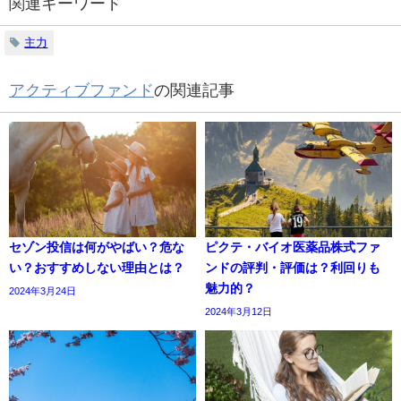
関連キーワード
主力
アクティブファンド
の関連記事
セゾン投信は何がやばい？危な
ピクテ・バイオ医薬品株式ファ
い？おすすめしない理由とは？
ンドの評判・評価は？利回りも
魅力的？
2024年3月24日
2024年3月12日