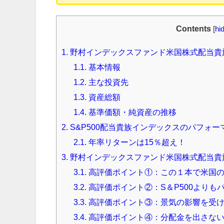
Contents
[
hi
1.
野村インデックスファンド米国株式配当貴
1.1.
基本情報
1.2.
主な投資先
1.3.
資産総額
1.4.
基準価額・純資産の推移
2.
S&P500配当貴族インデックスのパフォー
2.1.
年率リターンは15％超え！
3.
野村インデックスファンド米国株式配当貴
3.1.
高評価ポイント①：この１本で米国の
3.2.
高評価ポイント②：S＆P500よりも
3.3.
高評価ポイント③：景気の影響を受
3.4.
高評価ポイント④：分配金を出さな