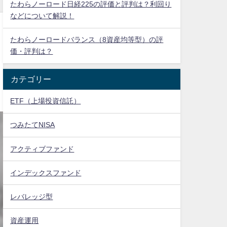
たわらノーロード日経225の評価と評判は？利回り
などについて解説！
たわらノーロードバランス（8資産均等型）の評
価・評判は？
カテゴリー
ETF（上場投資信託）
つみたてNISA
アクティブファンド
インデックスファンド
レバレッジ型
資産運用