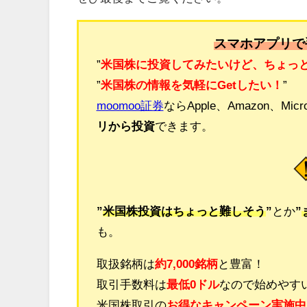
スマホアプリで
”
米国株に投資してみたいけど、ちょっ
”
米国株の情報を気軽にGetしたい！
”
moomoo証券
ならApple、Amazon、Mic
リから投資
できます。
”
米国株投資はちょっと難しそう
”
とか
”
も。
取扱銘柄は
約7,000銘柄
と豊富！
取引手数料は
最低0ドル
なので始めやす
米国株取引の
お得なキャンペーン実施中