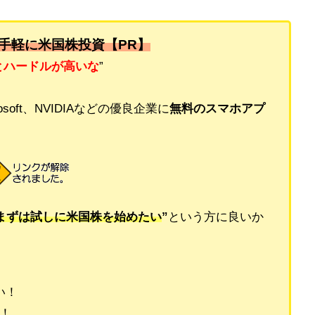
手軽に米国株投資【PR】
とハードルが高いな
”
rosoft、NVIDIAなどの優良企業に
無料のスマホアプ
まずは試しに米国株を始めたい
”
という方に良いか
い！
！