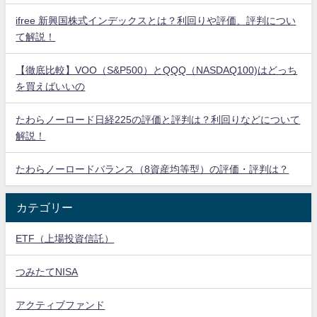
ifree 新興国株式インデックスとは？利回りや評価、評判につい
て解説！
【徹底比較】VOO（S&P500）とQQQ（NASDAQ100)はどっち
を買えばいいの
たわらノーロード日経225の評価と評判は？利回りなどについて
解説！
たわらノーロードバランス（8資産均等型）の評価・評判は？
カテゴリー
ETF（上場投資信託）
つみたてNISA
アクティブファンド