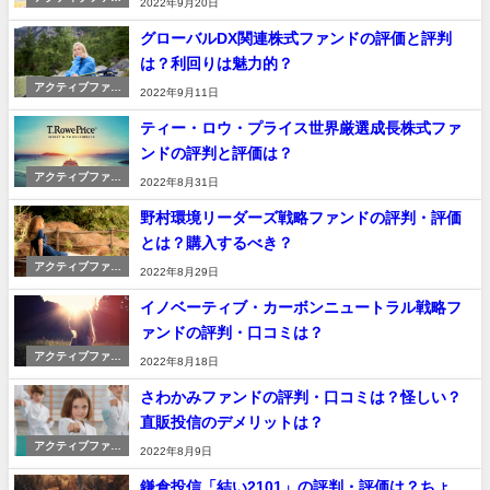
2022年9月20日
ド
グローバルDX関連株式ファンドの評価と評判
は？利回りは魅力的？
アクティブファン
2022年9月11日
ド
ティー・ロウ・プライス世界厳選成長株式ファ
ンドの評判と評価は？
アクティブファン
2022年8月31日
ド
野村環境リーダーズ戦略ファンドの評判・評価
とは？購入するべき？
アクティブファン
2022年8月29日
ド
イノベーティブ・カーボンニュートラル戦略フ
ァンドの評判・口コミは？
アクティブファン
2022年8月18日
ド
さわかみファンドの評判・口コミは？怪しい？
直販投信のデメリットは？
アクティブファン
2022年8月9日
ド
鎌倉投信「結い2101」の評判・評価は？ちょ