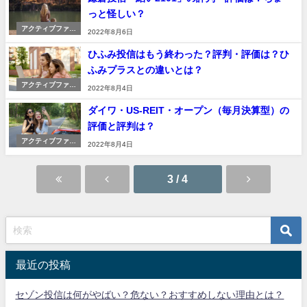
っと怪しい？
アクティブファン
2022年8月6日
ド
ひふみ投信はもう終わった？評判・評価は？ひ
ふみプラスとの違いとは？
アクティブファン
2022年8月4日
ド
ダイワ・US-REIT・オープン（毎月決算型）の
評価と評判は？
アクティブファン
2022年8月4日
ド
3 / 4
最近の投稿
セゾン投信は何がやばい？危ない？おすすめしない理由とは？