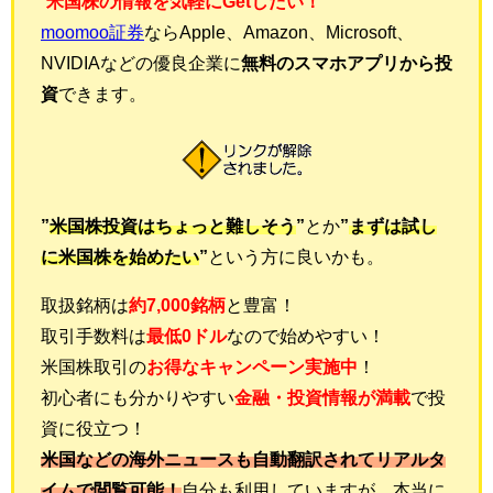
”
米国株の情報を気軽にGetしたい！
”
moomoo証券
ならApple、Amazon、Microsoft、
NVIDIAなどの優良企業に
無料のスマホアプリから投
資
できます。
”
米国株投資はちょっと難しそう
”
とか
”
まずは試し
に米国株を始めたい
”
という方に良いかも。
取扱銘柄は
約7,000銘柄
と豊富！
取引手数料は
最低0ドル
なので始めやすい！
米国株取引の
お得なキャンペーン実施中
！
初心者にも分かりやすい
金融・投資情報が満載
で投
資に役立つ
！
米国などの海外ニュースも自動翻訳されてリアルタ
イムで閲覧可能！
自分も利用していますが、本当に