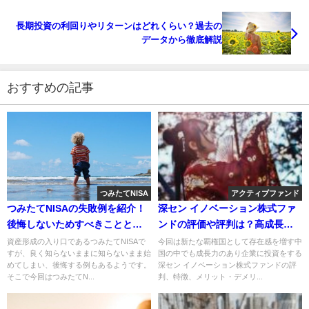
長期投資の利回りやリターンはどれくらい？過去の
データから徹底解説
おすすめの記事
つみたてNISA
アクティブファンド
つみたてNISAの失敗例を紹介！
深セン イノベーション株式ファ
後悔しないためすべきことと
ンドの評価や評判は？高成長を
は？
期待！
資産形成の入り口であるつみたてNISAで
今回は新たな覇権国として存在感を増す中
すが、良く知らないままに知らないまま始
国の中でも成長力のあり企業に投資をする
めてしまい、後悔する例もあるようです。
深セン イノベーション株式ファンドの評
そこで今回はつみたてN...
判、特徴、メリット・デメリ...