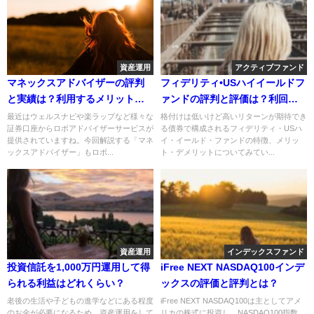
資産運用
アクティブファンド
マネックスアドバイザーの評判
フィデリティ•USハイイールドフ
と実績は？利用するメリットを
ァンドの評判と評価は？利回り
解説
は魅力的？
最近はウェルスナビや楽ラップなど様々な
格付けは低いけど高いリターンが期待でき
証券口座からロボアドバイザーサービスが
る債券で構成されるフィデリティ・USハ
提供されていますね。今回解説する「マネ
イ・イールド・ファンドの特徴、メリッ
ックスアドバイザー」もロボ...
ト・デメリットについてみてい...
資産運用
インデックスファンド
投資信託を1,000万円運用して得
iFree NEXT NASDAQ100インデ
られる利益はどれくらい？
ックスの評価と評判とは？
老後の生活や子どもの進学などにある程度
iFree NEXT NASDAQ100は主としてアメ
のお金が必要になるため、資産運用をして
リカの株式に投資し、NASDAQ100指数