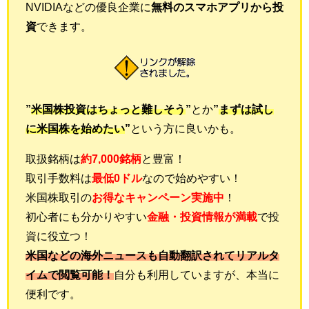
NVIDIAなどの優良企業に
無料のスマホアプリから投
資
できます。
”
米国株投資はちょっと難しそう
”
とか
”
まずは試し
に米国株を始めたい
”
という方に良いかも。
取扱銘柄は
約7,000銘柄
と豊富！
取引手数料は
最低0ドル
なので始めやすい！
米国株取引の
お得なキャンペーン実施中
！
初心者にも分かりやすい
金融・投資情報が満載
で投
資に役立つ
！
米国などの海外ニュースも自動翻訳されてリアルタ
イムで閲覧可能！
自分も利用していますが、本当に
便利です。