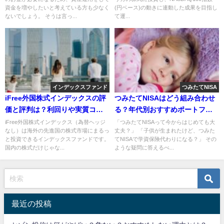
資金を増やしたいと考えている方も少なく
(円ベース)の動きに連動した成果を目指し
ないでしょう。 そうは言っ...
て運...
インデックスファンド
つみたてNISA
iFree外国株式インデックスの評
つみたてNISAはどう組み合わせ
価と評判は？利回りや実質コス
る？年代別おすすめポートフォ
トは魅力？
リオも紹介
iFree外国株式インデックス（為替ヘッジ
「つみたてNISAって今からはじめても大
なし）は海外の先進国の株式市場にまるっ
丈夫？」 「子供が生まれたけど、つみた
と投資できるインデックスファンドです。
てNISAで学資保険代わりになる？」 その
国内の株式だけじゃな...
ような疑問に答えるべ...
最近の投稿