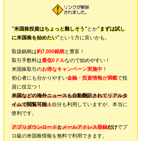
”
米国株投資はちょっと難しそう
”
とか
”
まずは試し
に米国株を始めたい
”
という方に良いかも。
取扱銘柄は
約7,000銘柄
と豊富！
取引手数料は
最低0ドル
なので始めやすい！
米国株取引の
お得なキャンペーン実施中
！
初心者にも分かりやすい
金融・投資情報が満載
で投
資に役立つ
！
米国などの海外ニュースも自動翻訳されてリアルタ
イムで閲覧可能！
自分も利用していますが、本当に
便利です。
アプリダウンロード
と
メールアドレス登録
だけ
でプ
ロ級の米国株情報を無料で利用できます。