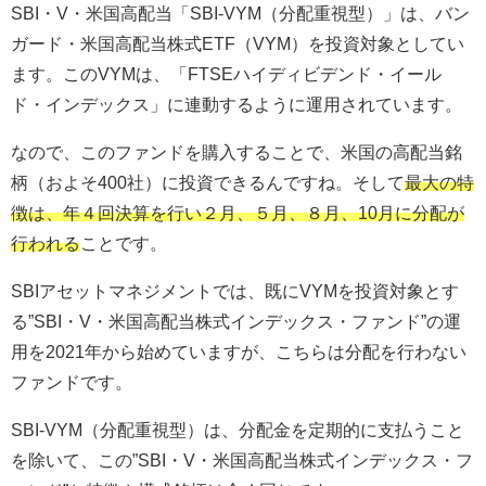
SBI・V・米国高配当「SBI-VYM（分配重視型）」は、バン
ガード・米国高配当株式ETF（VYM）を投資対象としてい
ます。このVYMは、「FTSEハイディビデンド・イール
ド・インデックス」に連動するように運用されています。
なので、このファンドを購入することで、米国の高配当銘
柄（およそ400社）に投資できるんですね。
そして
最大の特
徴は、年４回決算を行い２月、５月、８月、10月に分配が
行われる
ことです。
SBIアセットマネジメントでは、既にVYMを投資対象とす
る”SBI・V・米国高配当株式インデックス・ファンド”の運
用を2021年から始めていますが、こちらは分配を行わない
ファンドです。
SBI-VYM（分配重視型）は、分配金を定期的に支払うこと
を除いて、この”SBI・V・米国高配当株式インデックス・フ