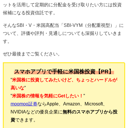
ットを活用して定期的に分配金を受け取りたい方には投資
候補になる投資信託です。
そんなSBI・V・米国高配当「SBI-VYM（分配重視型）」に
ついて、評価や評判・見通しについても深掘りしていきま
す。
ぜひ最後までご覧ください。
スマホアプリで手軽に米国株投資【PR】
”
米国株に投資してみたいけど、ちょっとハードルが
高いな
”
”
米国株の情報を気軽にGetしたい！
”
moomoo証券
ならApple、Amazon、Microsoft、
NVIDIAなどの優良企業に
無料のスマホアプリから投
資
できます。