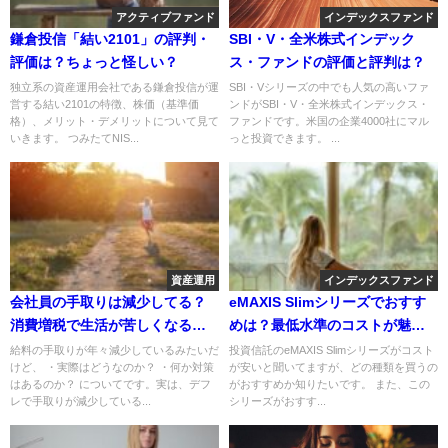
アクティブファンド
インデックスファンド
鎌倉投信「結い2101」の評判・
SBI・V・全米株式インデック
評価は？ちょっと怪しい？
ス・ファンドの評価と評判は？
独立系の資産運用会社である鎌倉投信が運
SBI・Vシリーズの中でも人気の高いファ
営する結い2101の特徴、株価（基準価
ンドがSBI・V・全米株式インデックス・
格）、メリット・デメリットについて見て
ファンドです。米国の企業4000社にマル
いきます。 つみたてNIS...
っと投資できます。 ...
資産運用
インデックスファンド
会社員の手取りは減少してる？
eMAXIS Slimシリーズでおすす
消費増税で生活が苦しくなるな
めは？最低水準のコストが魅
か対策は？
力！2023最新
給料の手取りが年々減少しているみたいだ
投資信託のeMAXIS Slimシリーズがコスト
けど、 ・実際はどうなのか？ ・何か対策
が安いと聞いてますが、どの種類を買うの
はあるのか？ についてです。実は、デフ
がおすすめか知りたいです。 また、この
レで手取りが減少している...
シリーズがおすす...