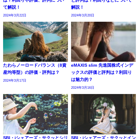
は？利回りや評価、評判につい
と評判は？利回りなどについて
て解説！
解説！
2024年3月22日
2024年3月20日
たわらノーロードバランス（8資
eMAXIS slim 先進国株式インデ
産均等型）の評価・評判は？
ックスの評価と評判は？利回り
は魅力的？
2024年3月17日
2024年3月16日
SBI・iシェアーズ・サクッとシリ
SBI・iシェアーズ・サクッとイン