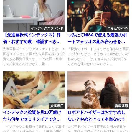
インデックスファンド
つみたてNISA
【先進国株式インデックス】評
つみたてNISAで使える最強のポ
価・おすすめ度・確認すべきポ
ートフォリオの組み合わせを紹
イント！
介
先進国株式インデックスファンドとは、米
「投資ではポートフォリオを作るのが重要
国をメインとして様々な先進国の株式に投
って聞いたけど、どうやって組めばいいか
資できる投資信託です。 一つの国に集中
わからない」 「たくさんある投資信託か
して投資するのではなく、複...
らどれを選べばいいかわから...
資産運用
資産運用
インデックス投資を月10万続け
ロボアドバイザーはおすすめし
たら何年でセミリタイアでき
ない？やめとけって本当なの？
る？
「インデックス投資って最近になって流行
ロボアドバイザーは資産の運用の提案か
っているけど儲かるの？」 「毎月の節約
ら、実行まで行ってくれる便利なサービス