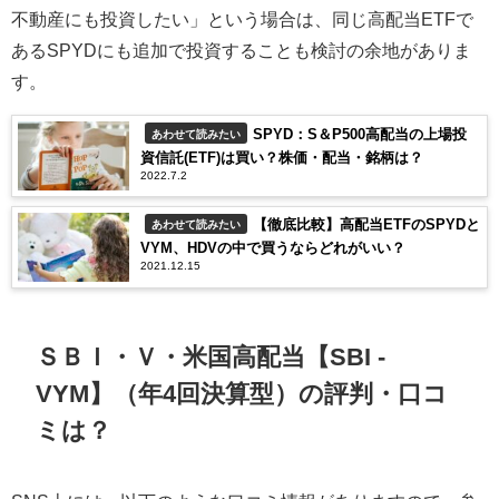
不動産にも投資したい」という場合は、同じ高配当ETFで
あるSPYDにも追加で投資することも検討の余地がありま
す。
SPYD：S＆P500高配当の上場投
あわせて読みたい
資信託(ETF)は買い？株価・配当・銘柄は？
2022.7.2
【徹底比較】高配当ETFのSPYDと
あわせて読みたい
VYM、HDVの中で買うならどれがいい？
2021.12.15
ＳＢＩ・Ｖ・米国高配当【SBI -
VYM】（年4回決算型）の評判・口コ
ミは？