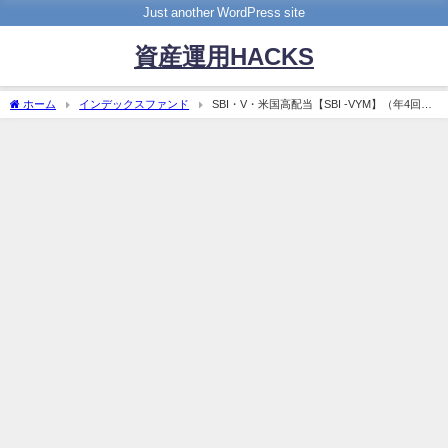
Just another WordPress site
資産運用HACKS
ホーム
インデックスファンド
SBI・V・米国高配当【SBI -VYM】（年4回決
算型）の評価・評判は？