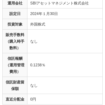
運用会社
SBIアセットマネジメント株式会社
設定日
2024年１月30日
投資対象
外国株式
販売手数料
（購入時手
なし
数料）
信託報酬
（運用管理
0.1238％
費用）
信託財産留
なし
保額
直近分配金
0円