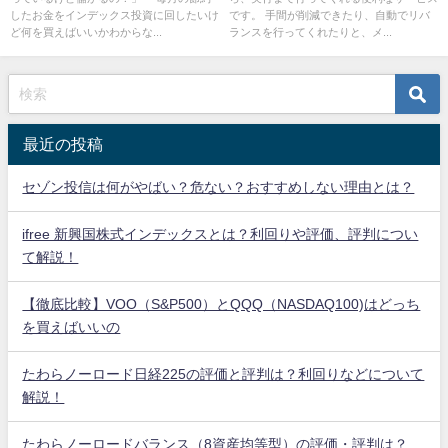
したお金をインデックス投資に回したいけ
です。 手間が削減できたり、自動でリバ
ど何を買えばいいかわからな...
ランスを行ってくれたりと、メ...
最近の投稿
セゾン投信は何がやばい？危ない？おすすめしない理由とは？
ifree 新興国株式インデックスとは？利回りや評価、評判につい
て解説！
【徹底比較】VOO（S&P500）とQQQ（NASDAQ100)はどっち
を買えばいいの
たわらノーロード日経225の評価と評判は？利回りなどについて
解説！
たわらノーロードバランス（8資産均等型）の評価・評判は？