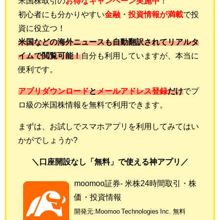
米国株取引の
お得なキャンペーン実施中
！
初心者にも分かりやすい
金融・投資情報が満載
で投
資に役立つ
！
米国などの海外ニュースも自動翻訳されてリアルタ
イムで閲覧可能！
自分も利用していますが、本当に
便利です。
アプリダウンロード
と
メールアドレス登録
だけ
でプ
ロ級の米国株情報を無料で利用できます。
まずは、お試しでスマホアプリを利用してみてはい
かがでしょうか?
＼口座開設なし「無料」で使える神アプリ／
moomoo証券- 米株24時間取引・株
価・投資情報
開発元:
Moomoo Technologies Inc.
無料