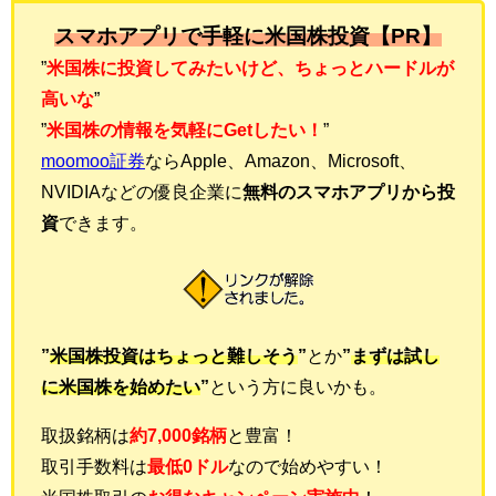
スマホアプリで手軽に米国株投資【PR】
”
米国株に投資してみたいけど、ちょっとハードルが
高いな
”
”
米国株の情報を気軽にGetしたい！
”
moomoo証券
ならApple、Amazon、Microsoft、
NVIDIAなどの優良企業に
無料のスマホアプリから投
資
できます。
”
米国株投資はちょっと難しそう
”
とか
”
まずは試し
に米国株を始めたい
”
という方に良いかも。
取扱銘柄は
約7,000銘柄
と豊富！
取引手数料は
最低0ドル
なので始めやすい！